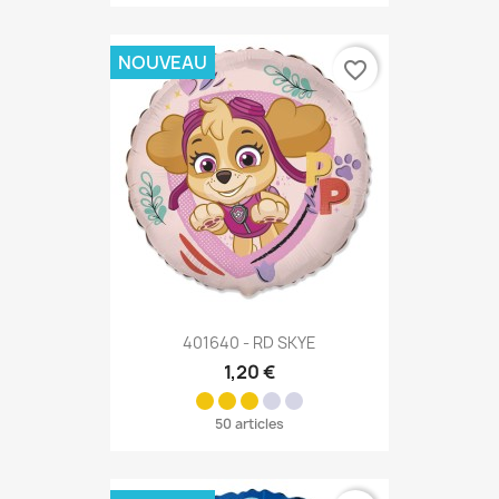
NOUVEAU
favorite_border
401640 - RD SKYE
1,20 €
50 articles