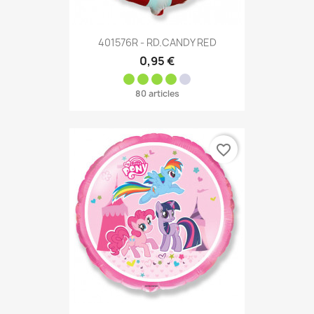
401576R - RD.CANDY RED
0,95 €
80 articles
favorite_border