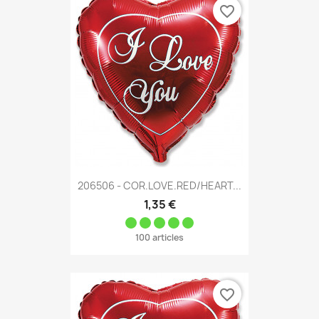
favorite_border
206506 - COR.LOVE.RED/HEART...
1,35 €
100 articles
favorite_border