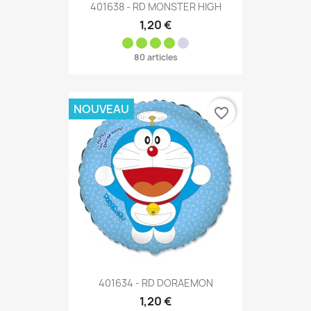
401638 - RD MONSTER HIGH
1,20 €
80 articles
NOUVEAU
favorite_border
401634 - RD DORAEMON
1,20 €