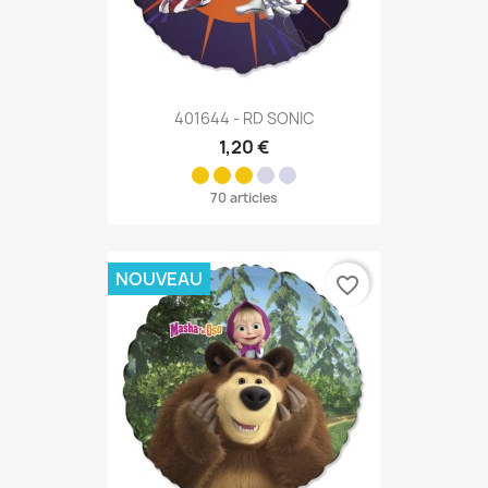
401644 - RD SONIC
1,20 €
70 articles
NOUVEAU
favorite_border