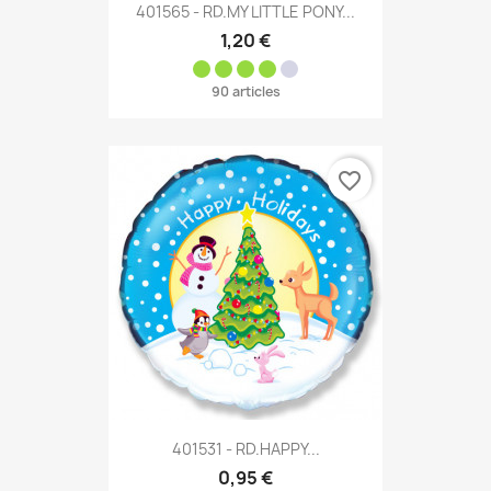
401565 - RD.MY LITTLE PONY...
1,20 €
90 articles
favorite_border
401531 - RD.HAPPY...
0,95 €