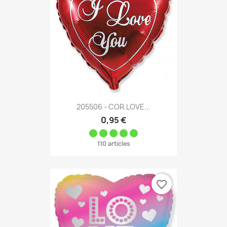
205506 - COR.LOVE...
0,95 €
110 articles
favorite_border