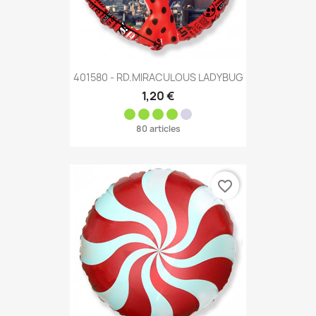
401580 - RD.MIRACULOUS LADYBUG
1,20 €
80 articles
favorite_border