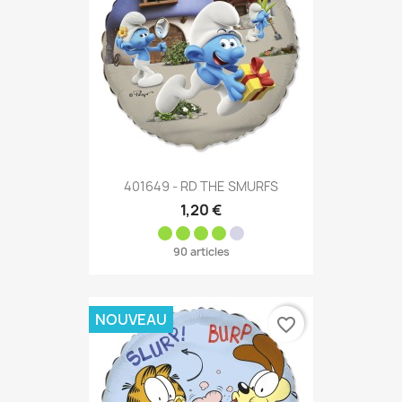
401649 - RD THE SMURFS
1,20 €
90 articles
NOUVEAU
favorite_border