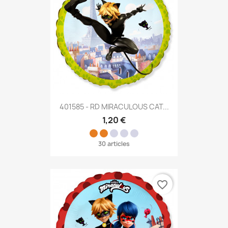
401585 - RD MIRACULOUS CAT...
1,20 €
30 articles
favorite_border