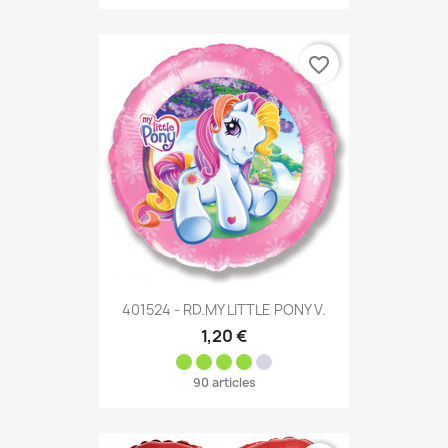
favorite_border
401524 - RD.MY LITTLE PONY V.
1,20 €
90 articles