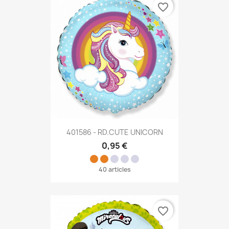
favorite_border
401586 - RD.CUTE UNICORN
0,95 €
40 articles
favorite_border