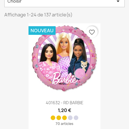

Choisir
Affichage 1-24 de 137 article(s)
NOUVEAU
favorite_border
401632 - RD BARBIE
1,20 €
70 articles