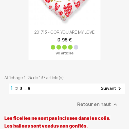
201713 - COR.YOU ARE MY LOVE
0,95 €
90 articles
Affichage 1-24 de 137 article(s)
1

Suivant
2
3
…
6
Retour en haut

Les ficelles ne sont pas incluses dans les colis.
Les ballons sont vendus non gonflés.