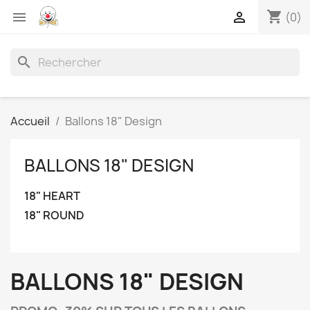
shopping_cart


(0)
search
Accueil
Ballons 18" Design
BALLONS 18" DESIGN
18" HEART
18" ROUND
BALLONS 18" DESIGN