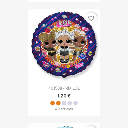
favorite_border
401588 - RD. LOL
1,20 €
40 articles