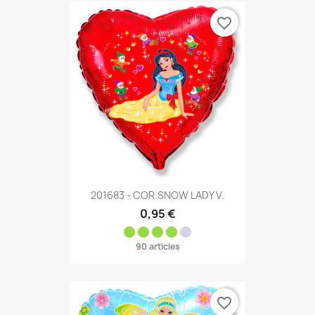
favorite_border
201683 - COR.SNOW LADY V.
0,95 €
90 articles
favorite_border