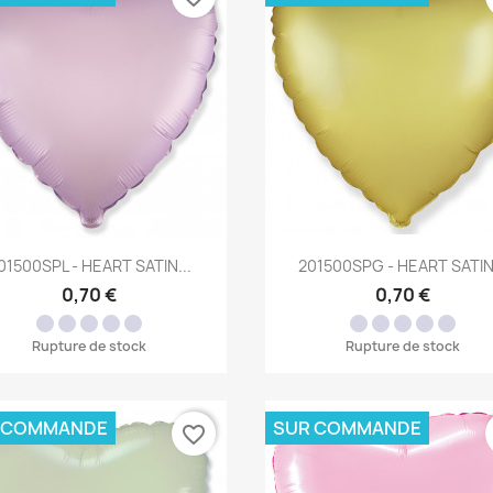
Aperçu rapide
Aperçu rapide


01500SPL - HEART SATIN...
201500SPG - HEART SATIN.
0,70 €
0,70 €
Rupture de stock
Rupture de stock
 COMMANDE
SUR COMMANDE
favorite_border