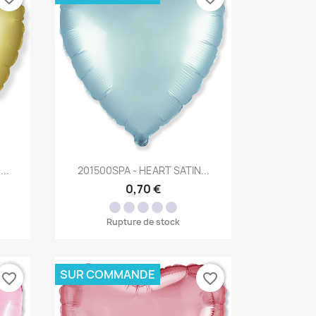
Aperçu rapide

..
201500SPA - HEART SATIN...
0,70 €
Rupture de stock
SUR COMMANDE
favorite_border
favorite_border