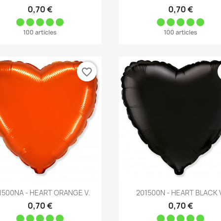
0,70 €
0,70 €
100 articles
100 articles
favorite_border
Aperçu rapide
Aperçu rapide


1500NA - HEART ORANGE V.
201500N - HEART BLACK 
0,70 €
0,70 €