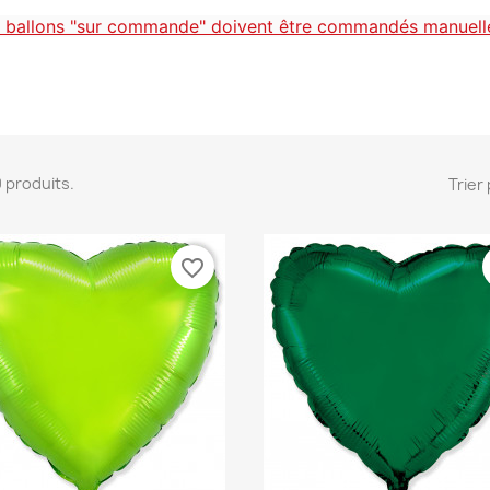
 ballons "sur commande" doivent
être commandés
manuell
30 produits.
Trier 
favorite_border