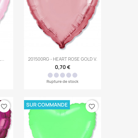
Aperçu rapide

..
201500RG - HEART ROSE GOLD V.
0,70 €
Rupture de stock
SUR COMMANDE
favorite_border
favorite_border