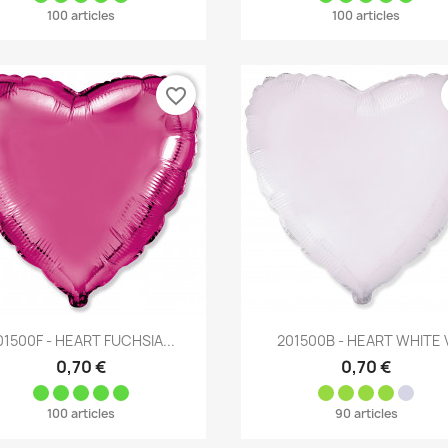
100 articles
100 articles
favorite_border
Aperçu rapide
Aperçu rapide


01500F - HEART FUCHSIA...
201500B - HEART WHITE 
0,70 €
0,70 €
100 articles
90 articles