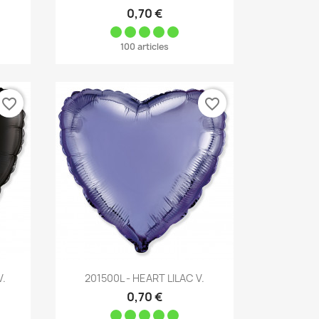
0,70 €
100 articles
favorite_border
favorite_border
Aperçu rapide

V.
201500L - HEART LILAC V.
0,70 €