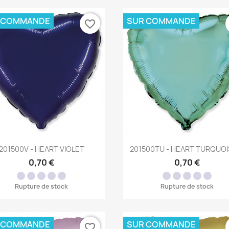
 COMMANDE
SUR COMMANDE
favorite_border
Aperçu rapide
Aperçu rapide


201500V - HEART VIOLET
201500TU - HEART TURQUOIS
0,70 €
0,70 €
Rupture de stock
Rupture de stock
 COMMANDE
SUR COMMANDE
favorite_border