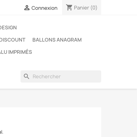
shopping_cart

Panier
(0)
Connexion
DESIGN
DISCOUNT
BALLONS ANAGRAM
LU IMPRIMÉS
search
l.