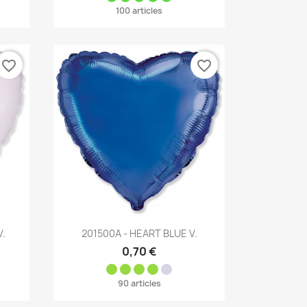
100 articles
favorite_border
favorite_border
Aperçu rapide

V.
201500A - HEART BLUE V.
0,70 €
90 articles