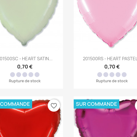
Aperçu rapide
Aperçu rapide


01500SC - HEART SATIN...
201500RS - HEART PASTEL.
0,70 €
0,70 €
Rupture de stock
Rupture de stock
 COMMANDE
SUR COMMANDE
favorite_border