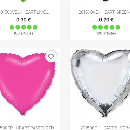
Aperçu rapide
Aperçu rapide


201500VEL - HEART LIME...
201500VE - HEART GREEN 
0,70 €
0,70 €
100 articles
100 articles
favorite_border
Aperçu rapide
Aperçu rapide


1500PR - HEART PASTEL RED
201500P - HEART SILVER 