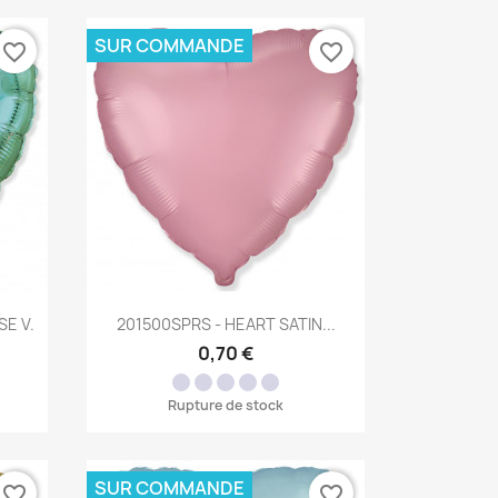
SUR COMMANDE
favorite_border
favorite_border
Aperçu rapide

E V.
201500SPRS - HEART SATIN...
0,70 €
Rupture de stock
SUR COMMANDE
favorite_border
favorite_border