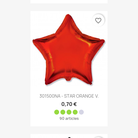
favorite_border
301500NA - STAR ORANGE V.
0,70 €
90 articles