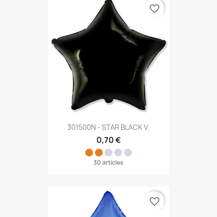
favorite_border
301500N - STAR BLACK V.
0,70 €
30 articles
favorite_border