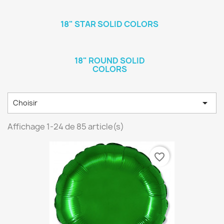
18" STAR SOLID COLORS
18" ROUND SOLID
COLORS

Choisir
Affichage 1-24 de 85 article(s)
favorite_border