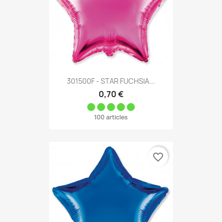
301500F - STAR FUCHSIA...
0,70 €
100 articles
favorite_border