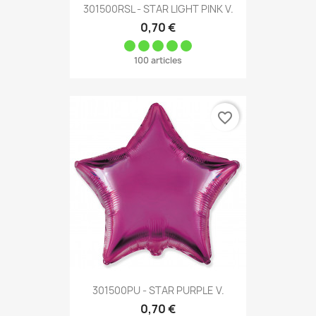
301500RSL - STAR LIGHT PINK V.
0,70 €
100 articles
favorite_border
301500PU - STAR PURPLE V.
0,70 €