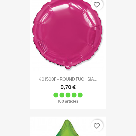
favorite_border
401500F - ROUND FUCHSIA...
0,70 €
100 articles
favorite_border