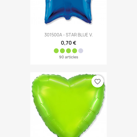
301500A - STAR BLUE V.
0,70 €
90 articles
favorite_border