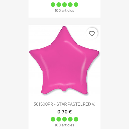
100 articles
favorite_border
301500PR - STAR PASTEL RED V.
0,70 €
100 articles