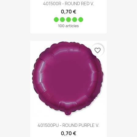
401500R - ROUND RED V.
0,70 €
100 articles
favorite_border
401500PU - ROUND PURPLE V.
0,70 €