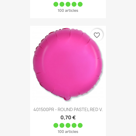
100 articles
favorite_border
401500PR - ROUND PASTEL RED V.
0,70 €
100 articles