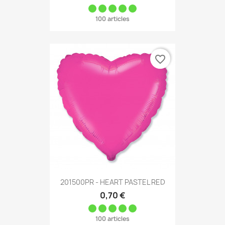
100 articles
favorite_border
201500PR - HEART PASTEL RED
0,70 €
100 articles