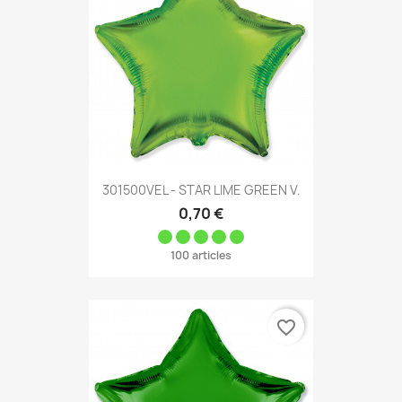
301500VEL - STAR LIME GREEN V.
0,70 €
100 articles
favorite_border