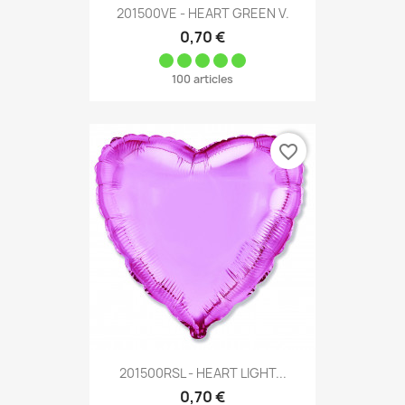
201500VE - HEART GREEN V.
0,70 €
100 articles
favorite_border
201500RSL - HEART LIGHT...
0,70 €