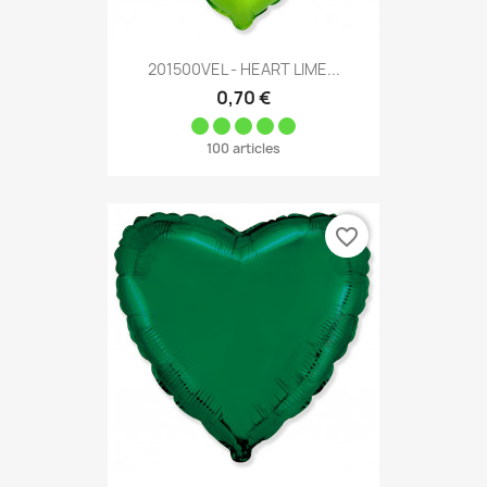
201500VEL - HEART LIME...
0,70 €
100 articles
favorite_border