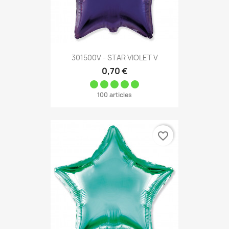
301500V - STAR VIOLET V
0,70 €
100 articles
favorite_border