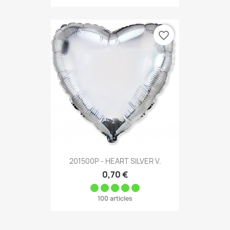
favorite_border
201500P - HEART SILVER V.
0,70 €
100 articles