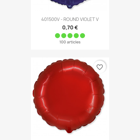
401500V - ROUND VIOLET V
0,70 €
100 articles
favorite_border