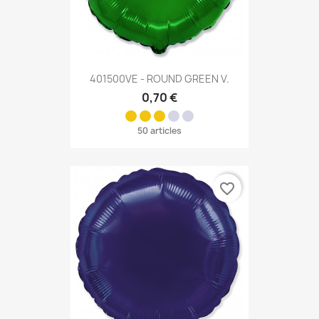
401500VE - ROUND GREEN V.
0,70 €
50 articles
favorite_border