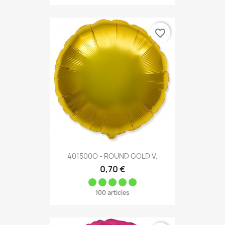
favorite_border
401500O - ROUND GOLD V.
0,70 €
100 articles