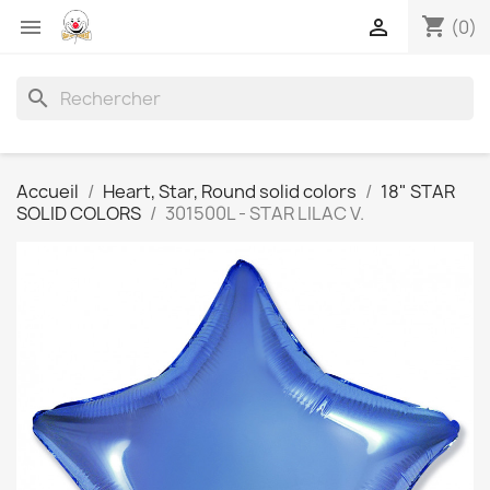
shopping_cart


(0)
search
Accueil
Heart, Star, Round solid colors
18" STAR
SOLID COLORS
301500L - STAR LILAC V.