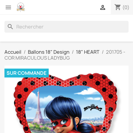
shopping_cart


(0)
search
Accueil
Ballons 18" Design
18" HEART
201705 -
COR MIRACULOUS LADYBUG
SUR COMMANDE