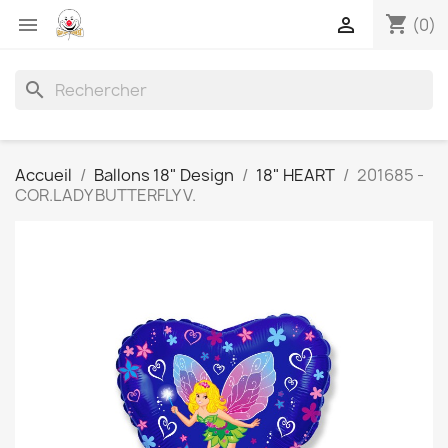
shopping_cart


(0)
search
Accueil
Ballons 18" Design
18" HEART
201685 -
COR.LADY BUTTERFLY V.