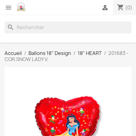
shopping_cart


(0)
search
Accueil
Ballons 18" Design
18" HEART
201683 -
COR.SNOW LADY V.