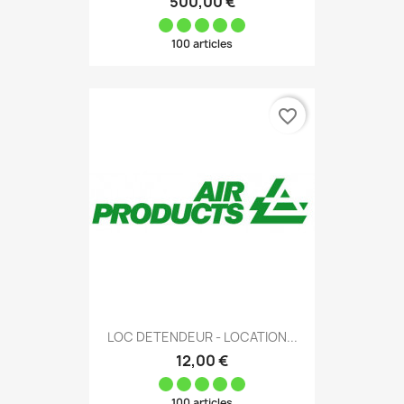
500,00 €
100 articles
favorite_border
LOC DETENDEUR - LOCATION...
12,00 €
100 articles