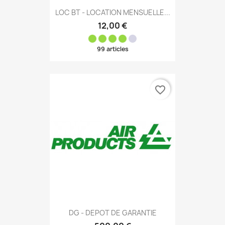
LOC BT - LOCATION MENSUELLE...
12,00 €
99 articles
favorite_border
DG - DEPOT DE GARANTIE