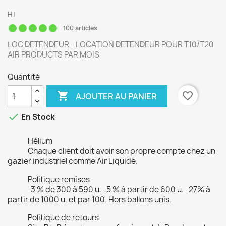
HT
100 articles
LOC DETENDEUR - LOCATION DETENDEUR POUR T10/T20
AIR PRODUCTS PAR MOIS
Quantité

favorite_border
AJOUTER AU PANIER

En Stock
Hélium
Chaque client doit avoir son propre compte chez un
gazier industriel comme Air Liquide.
Politique remises
-3 % de 300 à 590 u. -5 % à partir de 600 u. -27% à
partir de 1000 u. et par 100. Hors ballons unis.
Politique de retours