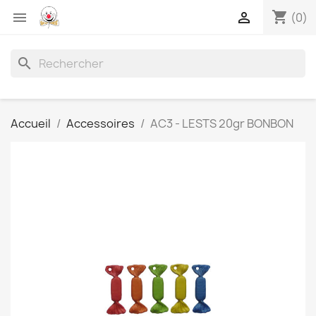
shopping_cart


(0)
search
Accueil
Accessoires
AC3 - LESTS 20gr BONBON