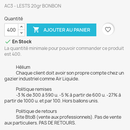
AC3 - LESTS 20gr BONBON
Quantité

favorite_border
AJOUTER AU PANIER

En Stock
La quantité minimale pour pouvoir commander ce produit
est 400.
Hélium
Chaque client doit avoir son propre compte chez un
gazier industriel comme Air Liquide.
Politique remises
-3 % de 300 à 590 u. -5 % à partir de 600 u. -27% à
partir de 1000 u. et par 100. Hors ballons unis.
Politique de retours
Site BtoB (vente aux professionnels). Pas de vente
aux particuliers. PAS DE RETOURS.