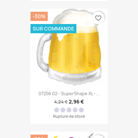
-30%
favorite_border
SUR COMMANDE
07256 02 - SuperShape XL -...
2,96 €
4,24 €
Rupture de stock