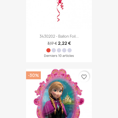
3430202 - Ballon Foil...
2,22 €
3,17 €
Derniers 10 articles
-30%
favorite_border