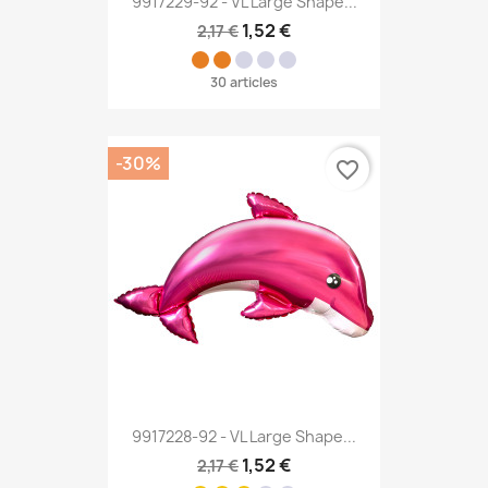
9917229-92 - VL Large Shape...
1,52 €
2,17 €
30 articles
-30%
favorite_border
9917228-92 - VL Large Shape...
1,52 €
2,17 €