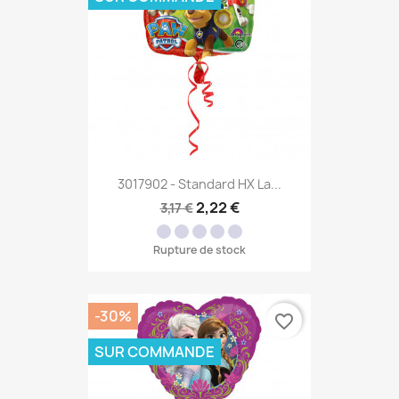
3017902 - Standard HX La...
2,22 €
3,17 €
Rupture de stock
-30%
favorite_border
SUR COMMANDE