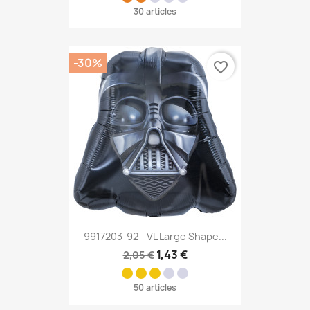
30 articles
-30%
favorite_border
9917203-92 - VL Large Shape...
1,43 €
2,05 €
50 articles