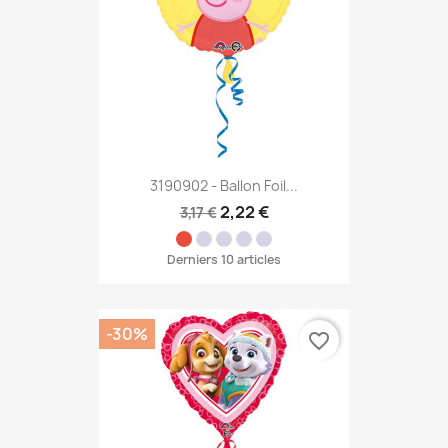
3190902 - Ballon Foil...
2,22 €
3,17 €
Derniers 10 articles
-30%
favorite_border