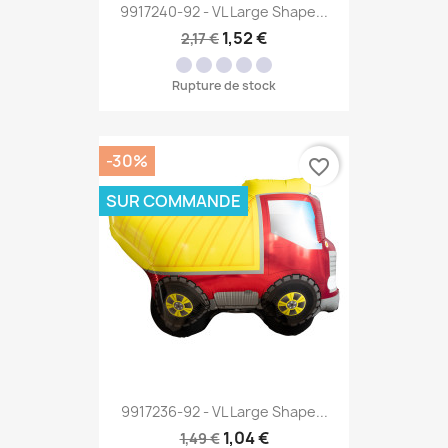
9917240-92 - VL Large Shape...
1,52 €
2,17 €
Rupture de stock
-30%
favorite_border
SUR COMMANDE
9917236-92 - VL Large Shape...
1,04 €
1,49 €