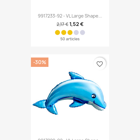
9917233-92 - VL Large Shape...
1,52 €
2,17 €
50 articles
-30%
favorite_border