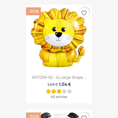
-30%
favorite_border
9917239-92 - VL Large Shape...
1,04 €
1,49 €
60 articles
-30%