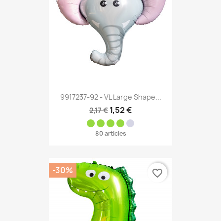
9917237-92 - VL Large Shape...
1,52 €
2,17 €
80 articles
-30%
favorite_border