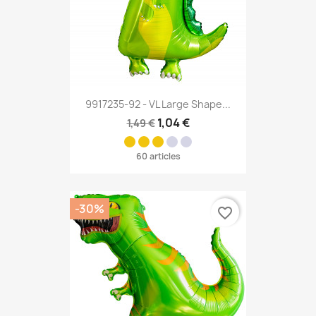
9917235-92 - VL Large Shape...
1,04 €
1,49 €
60 articles
-30%
favorite_border