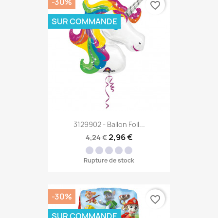
-30%
favorite_border
SUR COMMANDE
3129902 - Ballon Foil...
2,96 €
4,24 €
Rupture de stock
-30%
favorite_border
SUR COMMANDE