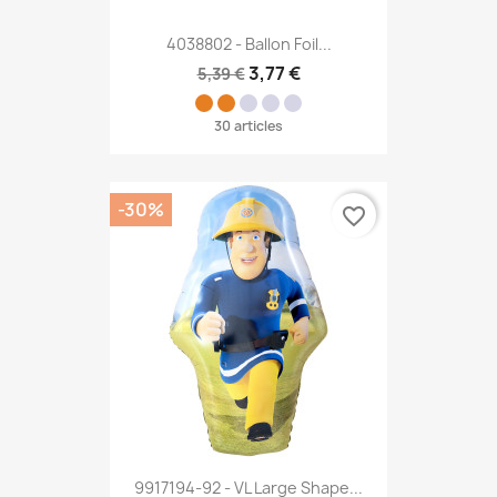
4038802 - Ballon Foil...
3,77 €
5,39 €
30 articles
-30%
favorite_border
9917194-92 - VL Large Shape...