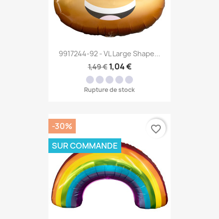
9917244-92 - VL Large Shape...
1,04 €
1,49 €
Rupture de stock
-30%
favorite_border
SUR COMMANDE