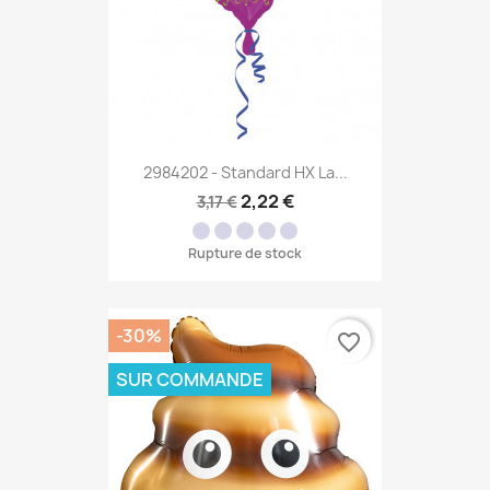
2984202 - Standard HX La...
2,22 €
3,17 €
Rupture de stock
-30%
favorite_border
SUR COMMANDE