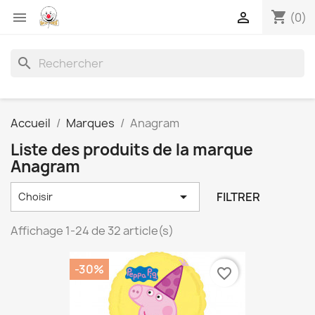
shopping_cart


(0)
search
Accueil
Marques
Anagram
Liste des produits de la marque
Anagram

FILTRER
Choisir
Affichage 1-24 de 32 article(s)
-30%
favorite_border