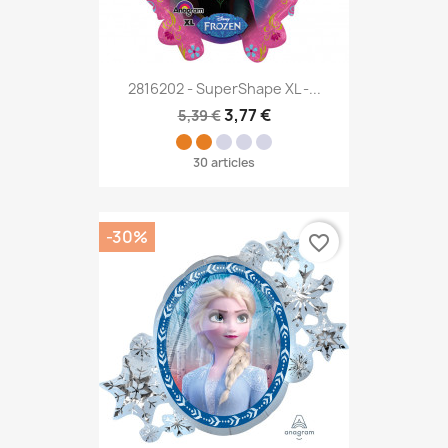
2816202 - SuperShape XL -...
3,77 €
5,39 €
30 articles
-30%
favorite_border