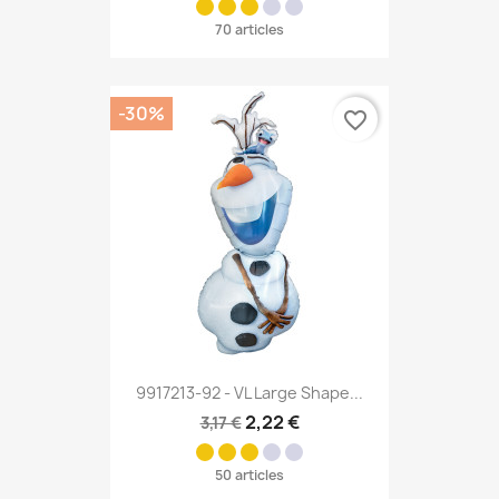
70 articles
-30%
favorite_border
9917213-92 - VL Large Shape...
2,22 €
3,17 €
50 articles