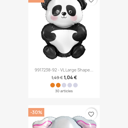
favorite_border
9917238-92 - VL Large Shape...
1,04 €
1,49 €
30 articles
-30%
favorite_border