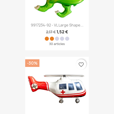
9917234-92 - VL Large Shape...
1,52 €
2,17 €
30 articles
-30%
favorite_border