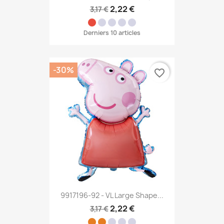
2,22 €
3,17 €
Derniers 10 articles
-30%
favorite_border
9917196-92 - VL Large Shape...
2,22 €
3,17 €